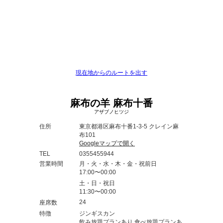
現在地からのルートを出す
麻布の羊 麻布十番
アザブノヒツジ
住所
東京都港区麻布十番1-3-5 クレイン麻
布101
Googleマップで開く
TEL
0355455944
営業時間
月・火・水・木・金・祝前日
17:00〜00:00
土・日・祝日
11:30〜00:00
24
座席数
特徴
ジンギスカン
飲み放題プランあり 食べ放題プランあ