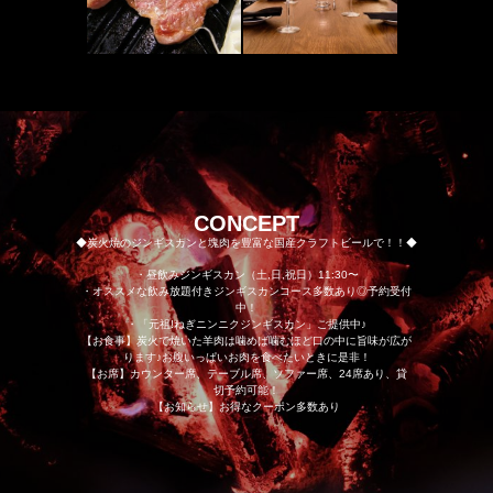
CONCEPT
◆炭火焼のジンギスカンと塊肉を豊富な国産クラフトビールで！！◆
・昼飲みジンギスカン（土,日,祝日）11:30〜
・オススメな飲み放題付きジンギスカンコース多数あり◎予約受付
中！
・「元祖!ねぎニンニクジンギスカン」ご提供中♪
【お食事】炭火で焼いた羊肉は噛めば噛むほど口の中に旨味が広が
ります♪お腹いっぱいお肉を食べたいときに是非！
【お席】カウンター席、テーブル席、ソファー席、24席あり、貸
切予約可能！
【お知らせ】お得なクーポン多数あり