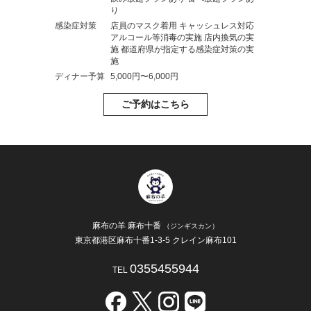
り
感染症対策
店員のマスク着用 キャッシュレス対応
アルコール等消毒の実施 店内換気の実
施 都道府県が指定する感染症対策の実
施
ディナー予算
5,000円〜6,000円
ご予約はこちら
麻布の羊 麻布十番
（ジンギスカン）
東京都港区麻布十番1-3-5 クレイン麻布101
0355455944
TEL