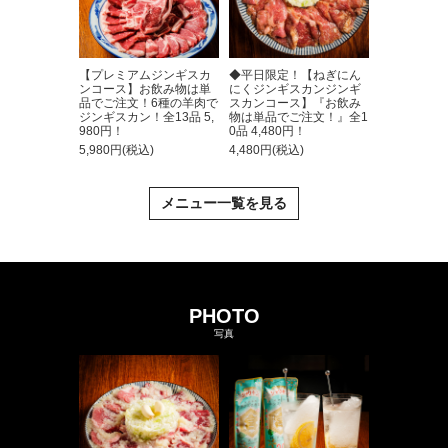
【プレミアムジンギスカ
◆平日限定！【ねぎにん
ンコース】お飲み物は単
にくジンギスカンジンギ
品でご注文！6種の羊肉で
スカンコース】『お飲み
ジンギスカン！全13品 5,
物は単品でご注文！』全1
980円！
0品 4,480円！
5,980円(税込)
4,480円(税込)
メニュー一覧を見る
PHOTO
写真