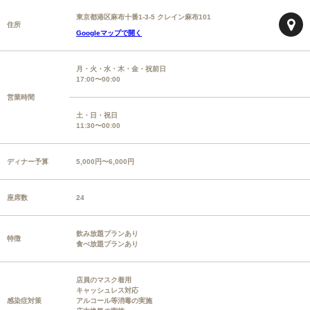
東京都港区麻布十番1-3-5 クレイン麻布101
住所
Googleマップで開く
月・火・水・木・金・祝前日
17:00〜00:00
営業時間
土・日・祝日
11:30〜00:00
ディナー予算
5,000円〜6,000円
座席数
24
飲み放題プランあり
特徴
食べ放題プランあり
店員のマスク着用
キャッシュレス対応
感染症対策
アルコール等消毒の実施