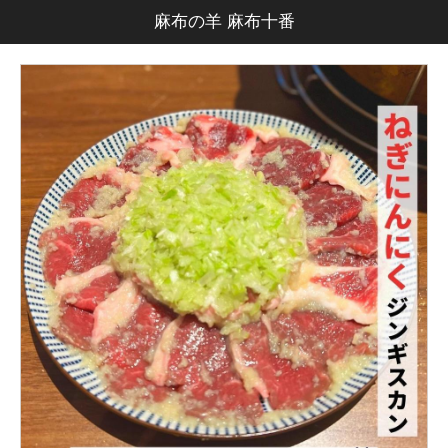
麻布の羊 麻布十番