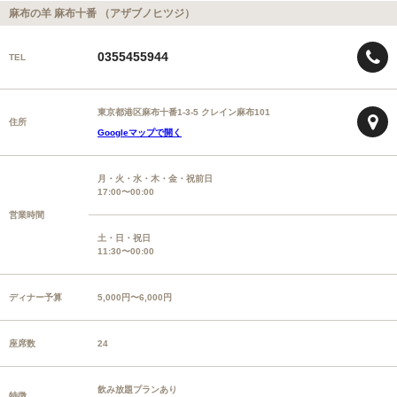
麻布の羊 麻布十番 （アザブノヒツジ）
0355455944
TEL
東京都港区麻布十番1-3-5 クレイン麻布101
住所
Googleマップで開く
月・火・水・木・金・祝前日
17:00〜00:00
営業時間
土・日・祝日
11:30〜00:00
ディナー予算
5,000円〜6,000円
座席数
24
飲み放題プランあり
特徴