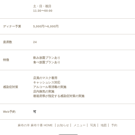
土・日・祝日
11:30〜00:00
ディナー予算
5,000円〜6,000円
座席数
24
飲み放題プランあり
特徴
食べ放題プランあり
店員のマスク着用
キャッシュレス対応
感染症対策
アルコール等消毒の実施
店内換気の実施
都道府県が指定する感染症対策の実施
Web予約
可
麻布の羊 麻布十番 HOME
お知らせ
メニュー
写真
地図
予約