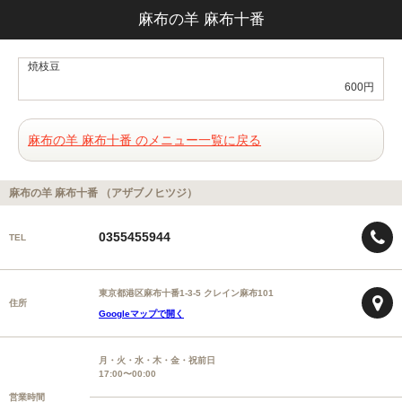
麻布の羊 麻布十番
焼枝豆
600円
麻布の羊 麻布十番 のメニュー一覧に戻る
麻布の羊 麻布十番 （アザブノヒツジ）
0355455944
TEL
東京都港区麻布十番1-3-5 クレイン麻布101
住所
Googleマップで開く
月・火・水・木・金・祝前日
17:00〜00:00
営業時間