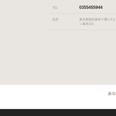
0355455944
TEL
住所
東京都港区麻布十番1-3-5
ン麻布101
麻布