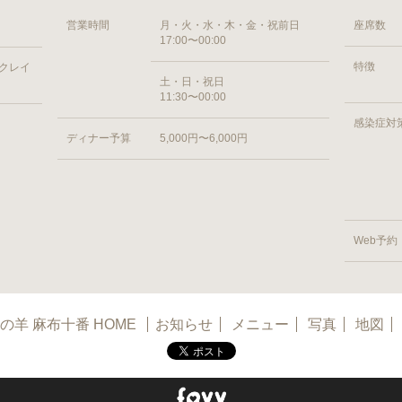
営業時間
月・火・水・木・金・祝前日
座席数
17:00〜00:00
特徴
 クレイ
土・日・祝日
11:30〜00:00
感染症対
ディナー予算
5,000円〜6,000円
Web予約
の羊 麻布十番 HOME
お知らせ
メニュー
写真
地図