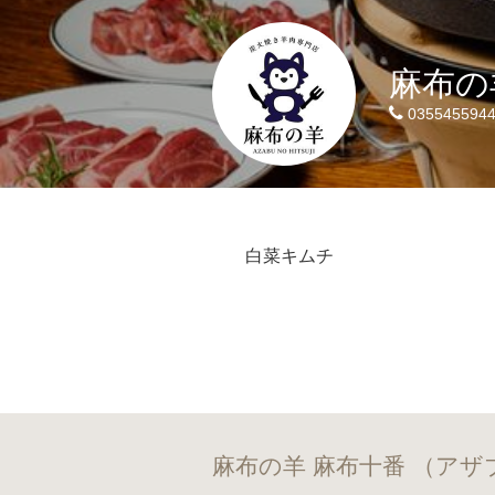
麻布の
035545594
白菜キムチ
麻布の羊 麻布十番 （ア