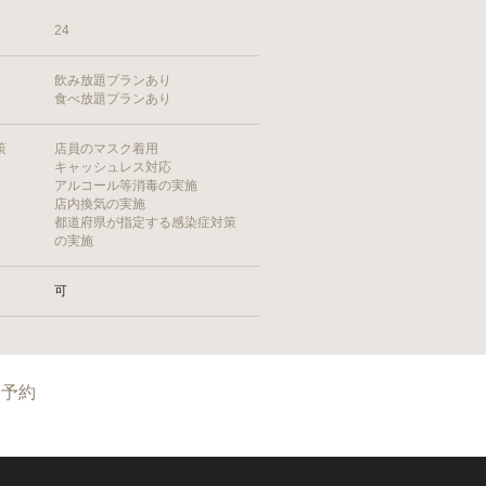
24
飲み放題プランあり
食べ放題プランあり
策
店員のマスク着用
キャッシュレス対応
アルコール等消毒の実施
店内換気の実施
都道府県が指定する感染症対策
の実施
可
予約