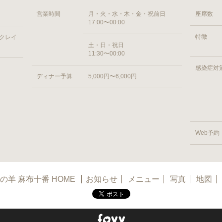
営業時間
月・火・水・木・金・祝前日
座席数
17:00〜00:00
特徴
 クレイ
土・日・祝日
11:30〜00:00
感染症対
ディナー予算
5,000円〜6,000円
Web予約
の羊 麻布十番 HOME
お知らせ
メニュー
写真
地図