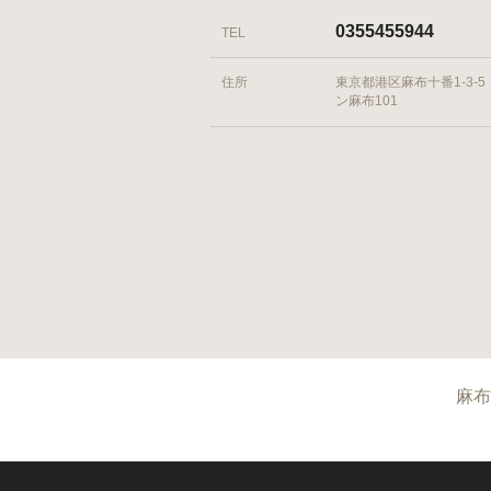
0355455944
TEL
住所
東京都港区麻布十番1-3-5
ン麻布101
麻布