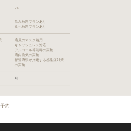
24
飲み放題プランあり
食べ放題プランあり
策
店員のマスク着用
キャッシュレス対応
アルコール等消毒の実施
店内換気の実施
都道府県が指定する感染症対策
の実施
可
予約