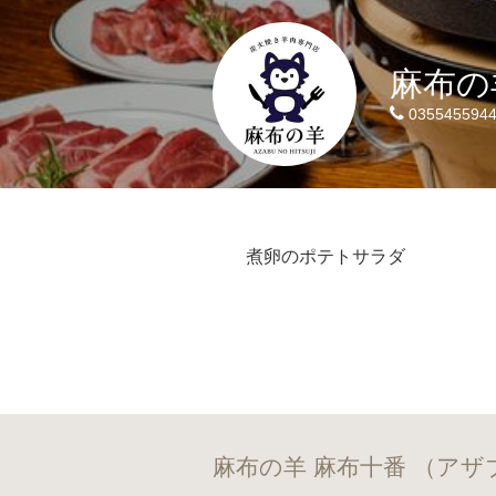
麻布の
035545594
煮卵のポテトサラダ
麻布の羊 麻布十番 （ア