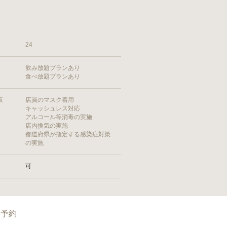
24
飲み放題プランあり
食べ放題プランあり
策
店員のマスク着用
キャッシュレス対応
アルコール等消毒の実施
店内換気の実施
都道府県が指定する感染症対策
の実施
可
予約