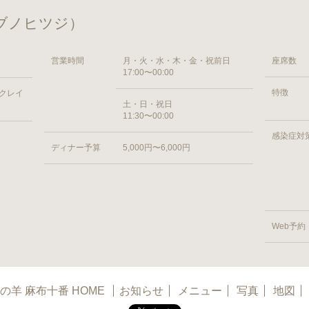
ザブノヒツジ）
営業時間
月・火・水・木・金・祝前日
座席数
17:00〜00:00
特徴
 クレイ
土・日・祝日
11:30〜00:00
感染症対
ディナー予算
5,000円〜6,000円
Web予約
の羊 麻布十番 HOME
お知らせ
メニュー
写真
地図