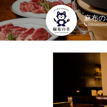
麻布の
035545594