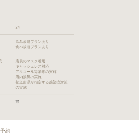
24
飲み放題プランあり
食べ放題プランあり
策
店員のマスク着用
キャッシュレス対応
アルコール等消毒の実施
店内換気の実施
都道府県が指定する感染症対策
の実施
可
予約