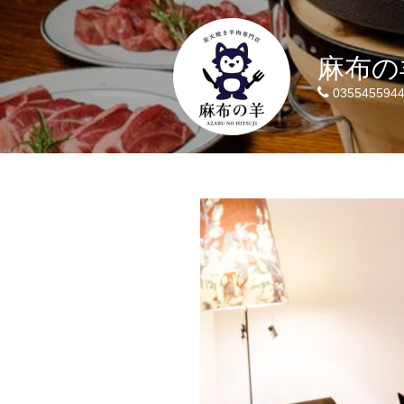
麻布の
035545594