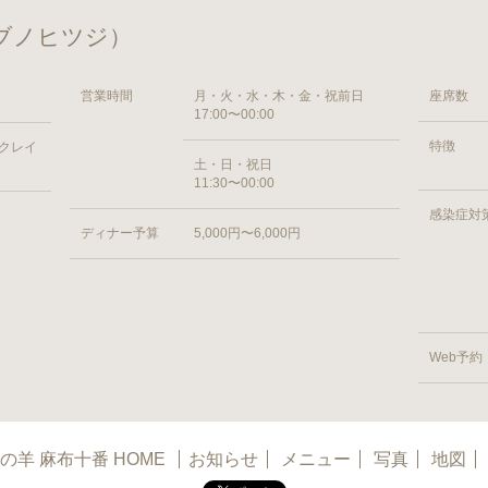
ザブノヒツジ）
営業時間
月・火・水・木・金・祝前日
座席数
17:00〜00:00
特徴
 クレイ
土・日・祝日
11:30〜00:00
感染症対
ディナー予算
5,000円〜6,000円
Web予約
の羊 麻布十番 HOME
お知らせ
メニュー
写真
地図