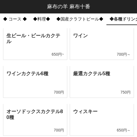
麻布の羊 麻布十番
◆ コース ◆
◆料理◆
◆国産クラフトビール◆
◆各種ドリン
生ビール・ビールカクテ
ワイン
ル
650円~
700円～
ワインカクテル6種
厳選カクテル5種
700円
750円
オーソドックスカクテル8
ウィスキー
0種
700円
650円～