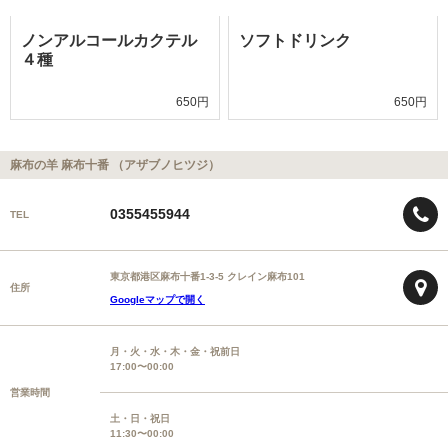
ノンアルコールカクテル
ソフトドリンク
４種
650円
650円
麻布の羊 麻布十番 （アザブノヒツジ）
0355455944
TEL
東京都港区麻布十番1-3-5 クレイン麻布101
住所
Googleマップで開く
月・火・水・木・金・祝前日
17:00〜00:00
営業時間
土・日・祝日
11:30〜00:00