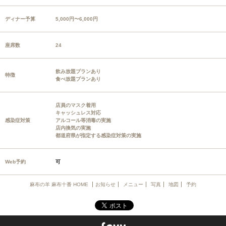
ディナー予算
5,000円〜6,000円
座席数
24
飲み放題プランあり
特徴
食べ放題プランあり
店員のマスク着用
キャッシュレス対応
感染症対策
アルコール等消毒の実施
店内換気の実施
都道府県が指定する感染症対策の実施
Web予約
可
麻布の羊 麻布十番 HOME
お知らせ
メニュー
写真
地図
予約